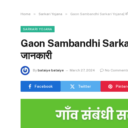
»
»
Home
Sarkari Yojana
Gaon Sambandhi Sarkari Yojana| की जाने
SARKARI YOJANA
Gaon Sambandhi Sarkari Yo
जानकारी
By
bataiye bataiye
March 27, 2024
No Comment
Facebook
Twitter
Pinter