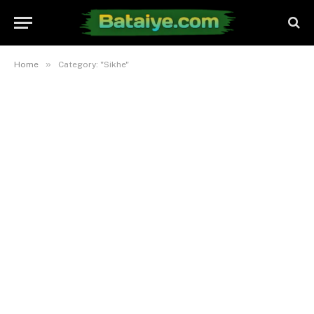
»
Home
Category: "Sikhe"